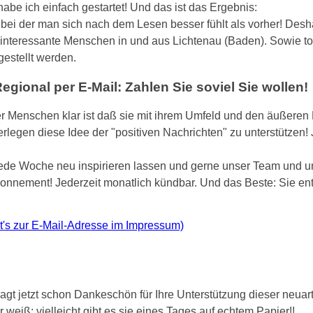
abe ich einfach gestartet! Und das ist das Ergebnis:
 bei der man sich nach dem Lesen besser fühlt als vorher! Desh
r interessante Menschen in und aus Lichtenau (Baden). Sowie to
rgestellt werden.
gional per E-Mail: Zahlen Sie soviel Sie wollen!
er Menschen klar ist daß sie mit ihrem Umfeld und den äußeren 
rlegen diese Idee der "positiven Nachrichten" zu unterstützen!
jede Woche neu inspirieren lassen und gerne unser Team und u
Abonnement! Jederzeit monatlich kündbar. Und das Beste: Sie en
ht's zur E-Mail-Adresse im Impressum)
gt jetzt schon Dankeschön für Ihre Unterstützung dieser neuart
weiß: vielleicht gibt es sie eines Tages auf echtem Papier!!