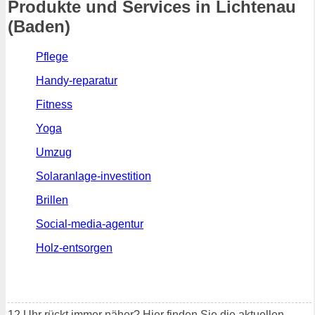
Produkte und Services in Lichtenau
(Baden)
Pflege
Handy-reparatur
Fitness
Yoga
Umzug
Solaranlage-investition
Brillen
Social-media-agentur
Holz-entsorgen
12 Uhr rückt immer näher? Hier finden Sie die aktuellen